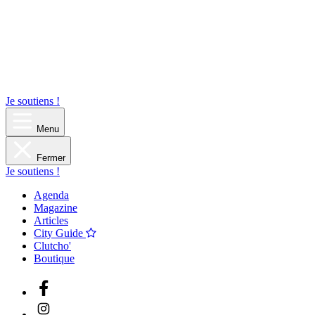
Je soutiens !
Menu
Fermer
Je soutiens !
Agenda
Magazine
Articles
City Guide
Clutcho'
Boutique