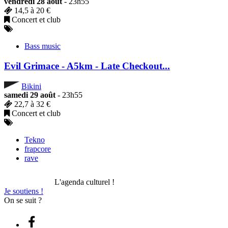
vendredi 28 août
- 23h55
14,5 à 20 €
Concert et club
Bass music
Evil Grimace - A5km - Late Checkout...
Bikini
samedi 29 août
- 23h55
22,7 à 32 €
Concert et club
Tekno
frapcore
rave
L'agenda culturel !
Je soutiens !
On se suit ?