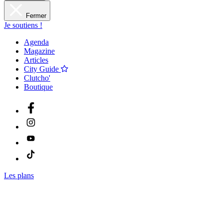
Fermer
Je soutiens !
Agenda
Magazine
Articles
City Guide
Clutcho'
Boutique
Les plans