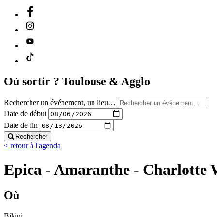
Où sortir ?
Toulouse & Agglo
Rechercher un événement, un lieu…
Date de début
Date de fin
Rechercher
< retour à l'agenda
Epica - Amaranthe - Charlotte 
Où
Bikini