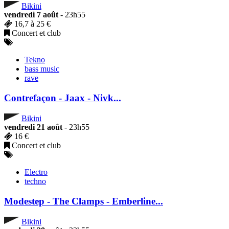
Bikini
vendredi 7 août
- 23h55
16,7 à 25 €
Concert et club
Tekno
bass music
rave
Contrefaçon - Jaax - Nivk...
Bikini
vendredi 21 août
- 23h55
16 €
Concert et club
Electro
techno
Modestep - The Clamps - Emberline...
Bikini