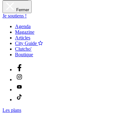
Fermer
Je soutiens !
Agenda
Magazine
Articles
City Guide
Clutcho'
Boutique
Les plans