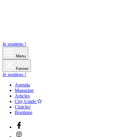
Je soutiens !
Menu
Fermer
Je soutiens !
Agenda
Magazine
Articles
City Guide
Clutcho'
Boutique