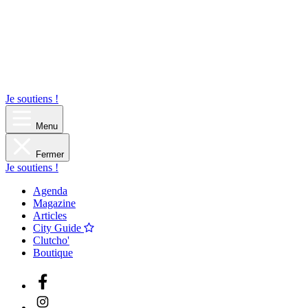
Je soutiens !
Menu
Fermer
Je soutiens !
Agenda
Magazine
Articles
City Guide
Clutcho'
Boutique