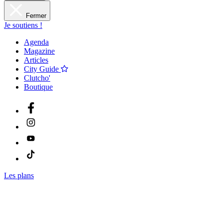
Fermer
Je soutiens !
Agenda
Magazine
Articles
City Guide
Clutcho'
Boutique
Les plans