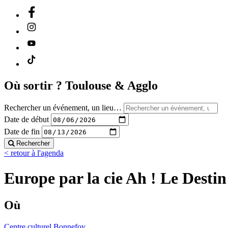
Où sortir ?
Toulouse & Agglo
Rechercher un événement, un lieu…
Date de début
Date de fin
Rechercher
< retour à l'agenda
Europe par la cie Ah ! Le Destin
Où
Centre culturel Bonnefoy