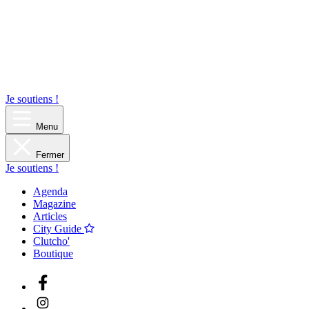
Je soutiens !
Menu
Fermer
Je soutiens !
Agenda
Magazine
Articles
City Guide
Clutcho'
Boutique