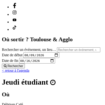
Où sortir ?
Toulouse & Agglo
Rechercher un événement, un lieu…
Date de début
Date de fin
Rechercher
< retour à l'agenda
Jeudi étudiant
Où
Délirium Café