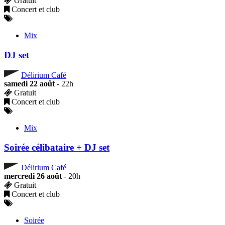
Gratuit
Concert et club
Mix
DJ set
Délirium Café
samedi 22 août
- 22h
Gratuit
Concert et club
Mix
Soirée célibataire + DJ set
Délirium Café
mercredi 26 août
- 20h
Gratuit
Concert et club
Soirée