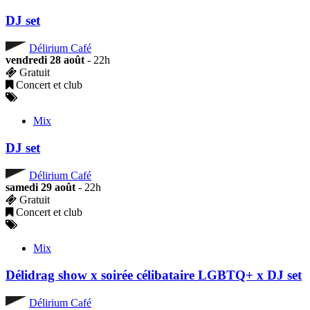
DJ set
Délirium Café
vendredi 28 août
- 22h
Gratuit
Concert et club
Mix
DJ set
Délirium Café
samedi 29 août
- 22h
Gratuit
Concert et club
Mix
Délidrag show x soirée célibataire LGBTQ+ x DJ set
Délirium Café