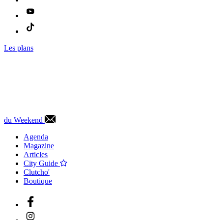
Les plans
du Weekend
Agenda
Magazine
Articles
City Guide
Clutcho'
Boutique