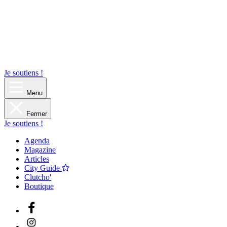
Je soutiens !
Menu
Fermer
Je soutiens !
Agenda
Magazine
Articles
City Guide
Clutcho'
Boutique