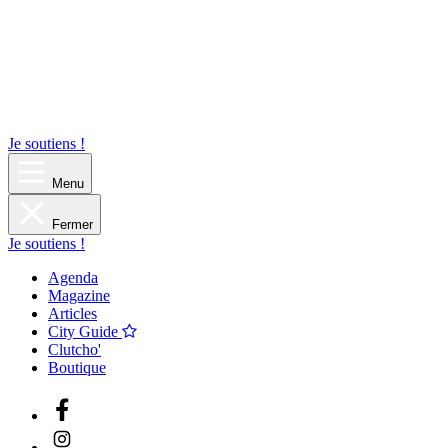
Je soutiens !
Menu
Fermer
Je soutiens !
Agenda
Magazine
Articles
City Guide
Clutcho'
Boutique