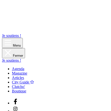
Je soutiens !
Menu
Fermer
Je soutiens !
Agenda
Magazine
Articles
City Guide
Clutcho'
Boutique