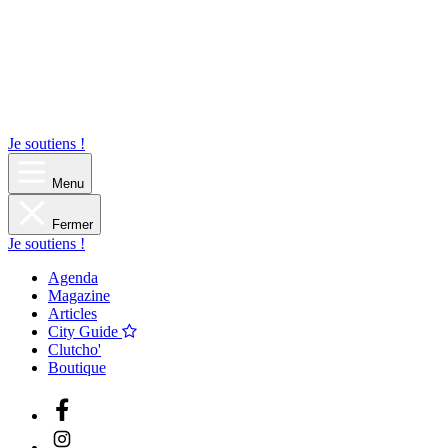
Je soutiens !
Menu
Fermer
Je soutiens !
Agenda
Magazine
Articles
City Guide
Clutcho'
Boutique