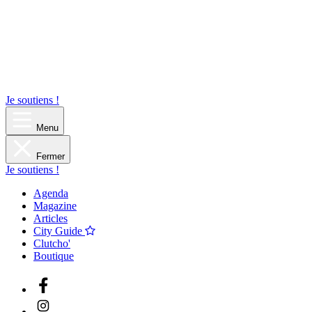
Je soutiens !
Menu
Fermer
Je soutiens !
Agenda
Magazine
Articles
City Guide
Clutcho'
Boutique