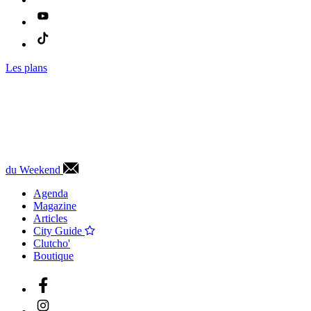
Les plans
du Weekend
Agenda
Magazine
Articles
City Guide
Clutcho'
Boutique