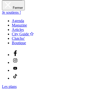
Fermer
Je soutiens !
Agenda
Magazine
Articles
City Guide
Clutcho'
Boutique
Les plans