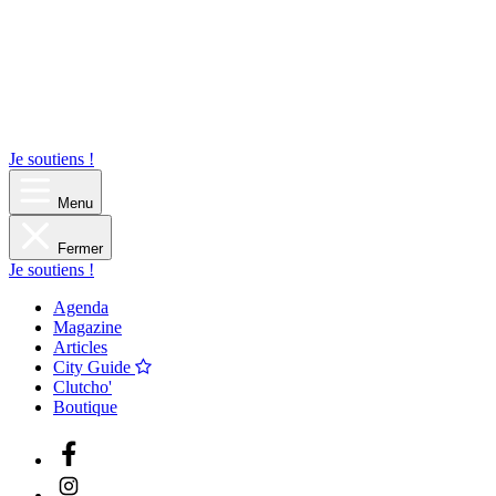
Je soutiens !
Menu
Fermer
Je soutiens !
Agenda
Magazine
Articles
City Guide
Clutcho'
Boutique