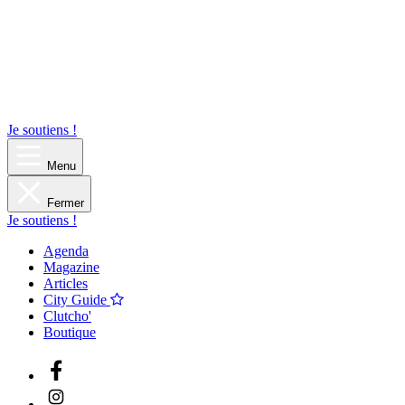
Je soutiens !
Menu
Fermer
Je soutiens !
Agenda
Magazine
Articles
City Guide
Clutcho'
Boutique