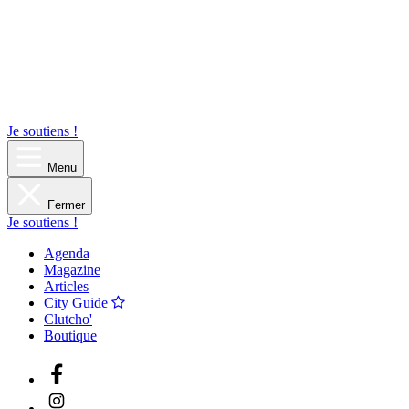
Je soutiens !
Menu
Fermer
Je soutiens !
Agenda
Magazine
Articles
City Guide
Clutcho'
Boutique