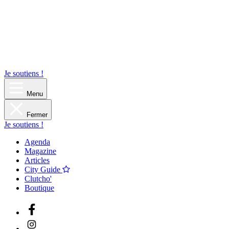
Je soutiens !
Menu
Fermer
Je soutiens !
Agenda
Magazine
Articles
City Guide
Clutcho'
Boutique