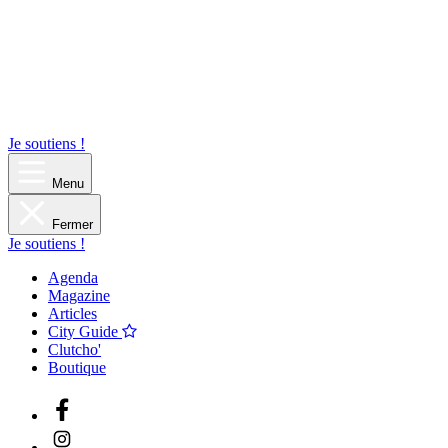
Je soutiens !
Menu
Fermer
Je soutiens !
Agenda
Magazine
Articles
City Guide
Clutcho'
Boutique