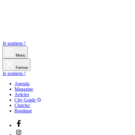
Je soutiens !
Menu
Fermer
Je soutiens !
Agenda
Magazine
Articles
City Guide
Clutcho'
Boutique