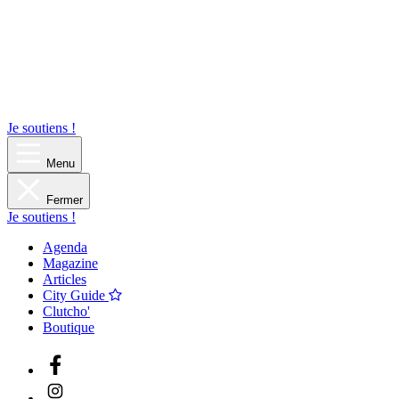
Je soutiens !
Menu
Fermer
Je soutiens !
Agenda
Magazine
Articles
City Guide
Clutcho'
Boutique