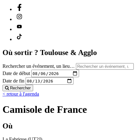
Où sortir ?
Toulouse & Agglo
Rechercher un événement, un lieu…
Date de début
Date de fin
Rechercher
< retour à l'agenda
Camisole de France
Où
La Fabrique (UT2J)