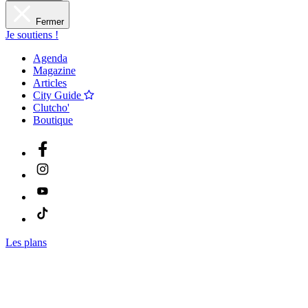
Fermer
Je soutiens !
Agenda
Magazine
Articles
City Guide
Clutcho'
Boutique
Les plans