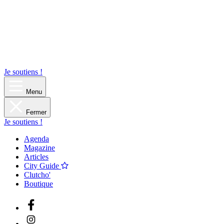
Je soutiens !
Menu
Fermer
Je soutiens !
Agenda
Magazine
Articles
City Guide
Clutcho'
Boutique