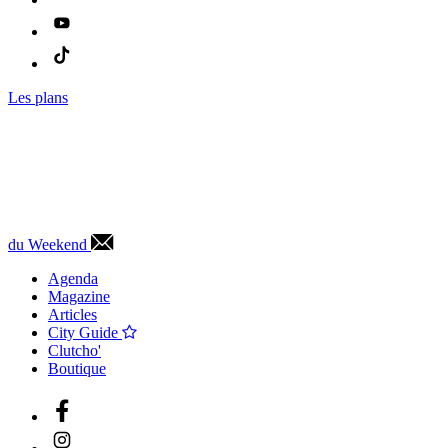
Les plans
du Weekend
Agenda
Magazine
Articles
City Guide
Clutcho'
Boutique