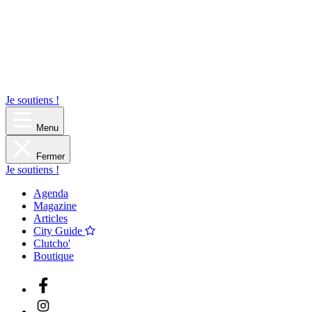
Je soutiens !
Menu
Fermer
Je soutiens !
Agenda
Magazine
Articles
City Guide
Clutcho'
Boutique