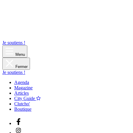
Je soutiens !
Menu
Fermer
Je soutiens !
Agenda
Magazine
Articles
City Guide
Clutcho'
Boutique