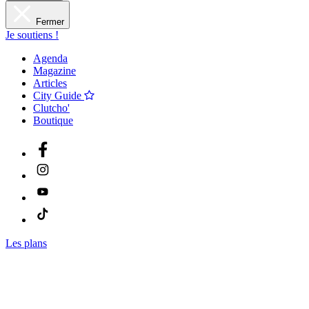
Fermer
Je soutiens !
Agenda
Magazine
Articles
City Guide
Clutcho'
Boutique
Les plans