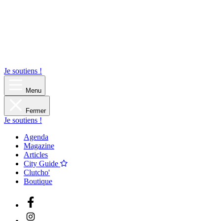
Je soutiens !
Menu
Fermer
Je soutiens !
Agenda
Magazine
Articles
City Guide
Clutcho'
Boutique