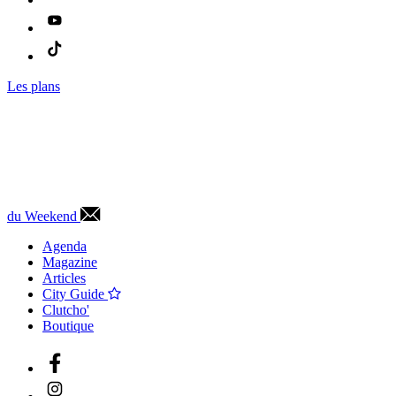
Les plans
du Weekend
Agenda
Magazine
Articles
City Guide
Clutcho'
Boutique