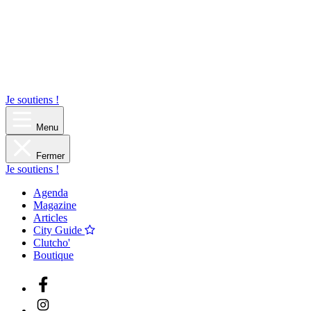
Je soutiens !
Menu
Fermer
Je soutiens !
Agenda
Magazine
Articles
City Guide
Clutcho'
Boutique