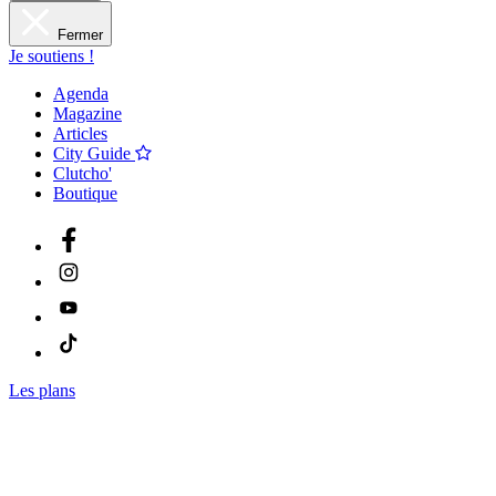
Fermer
Je soutiens !
Agenda
Magazine
Articles
City Guide
Clutcho'
Boutique
Les plans