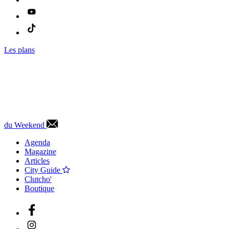
Les plans
du Weekend
Agenda
Magazine
Articles
City Guide
Clutcho'
Boutique