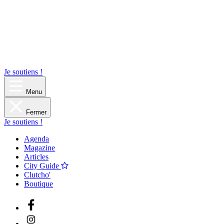
Je soutiens !
Menu
Fermer
Je soutiens !
Agenda
Magazine
Articles
City Guide
Clutcho'
Boutique