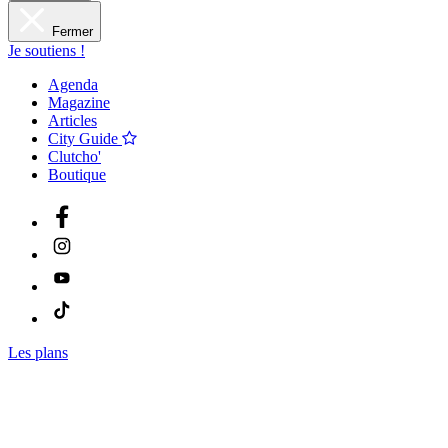
Fermer
Je soutiens !
Agenda
Magazine
Articles
City Guide
Clutcho'
Boutique
Les plans