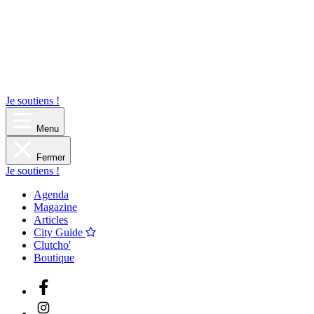
Je soutiens !
Menu
Fermer
Je soutiens !
Agenda
Magazine
Articles
City Guide
Clutcho'
Boutique