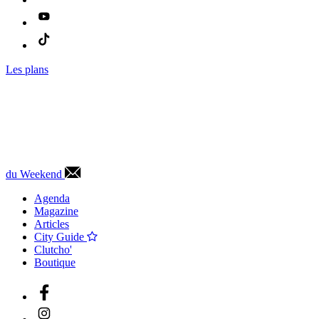
Les plans
du Weekend
Agenda
Magazine
Articles
City Guide
Clutcho'
Boutique