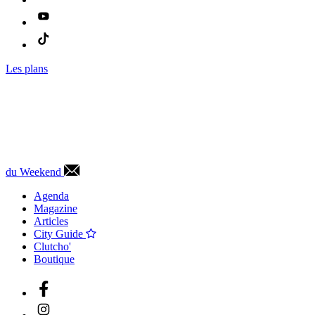
Les plans
du Weekend
Agenda
Magazine
Articles
City Guide
Clutcho'
Boutique