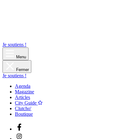
Je soutiens !
Menu
Fermer
Je soutiens !
Agenda
Magazine
Articles
City Guide
Clutcho'
Boutique