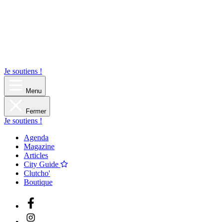
Je soutiens !
Menu
Fermer
Je soutiens !
Agenda
Magazine
Articles
City Guide
Clutcho'
Boutique