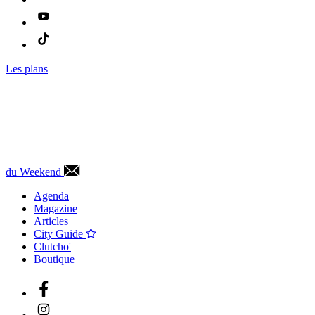
Les plans
du Weekend
Agenda
Magazine
Articles
City Guide
Clutcho'
Boutique