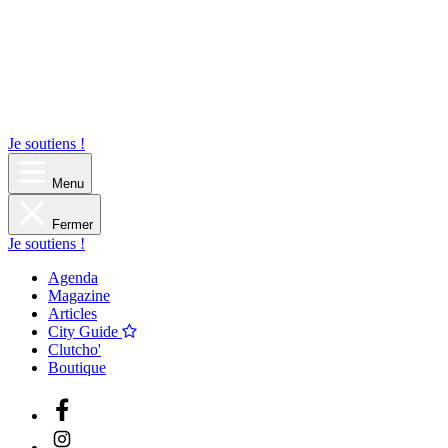
Je soutiens !
Menu
Fermer
Je soutiens !
Agenda
Magazine
Articles
City Guide
Clutcho'
Boutique