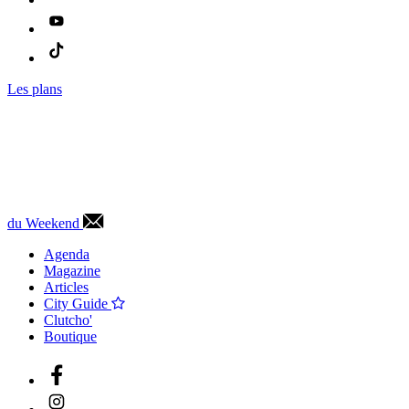
Les plans
du Weekend
Agenda
Magazine
Articles
City Guide
Clutcho'
Boutique