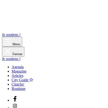
Je soutiens !
Menu
Fermer
Je soutiens !
Agenda
Magazine
Articles
City Guide
Clutcho'
Boutique