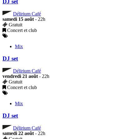
DJ set
Délirium Café
samedi 15 août
- 22h
Gratuit
Concert et club
Mix
DJ set
Délirium Café
vendredi 21 août
- 22h
Gratuit
Concert et club
Mix
DJ set
Délirium Café
samedi 22 août
- 22h
Gratuit