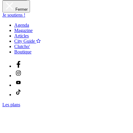
Fermer
Je soutiens !
Agenda
Magazine
Articles
City Guide
Clutcho'
Boutique
Les plans