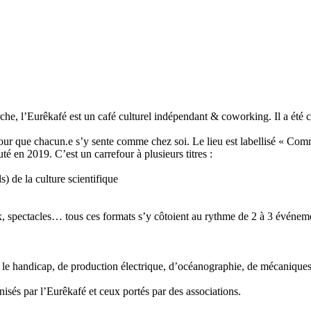
e, l’Eurêkafé est un café culturel indépendant & coworking. Il a été co
 pour que chacun.e s’y sente comme chez soi. Le lieu est labellisé « Com
é en 2019. C’est un carrefour à plusieurs titres :
ls) de la culture scientifique
ux, spectacles… tous ces formats s’y côtoient au rythme de 2 à 3 événeme
,
ser le handicap, de production électrique, d’océanographie, de mécaniques
isés par l’Eurêkafé et ceux portés par des associations.