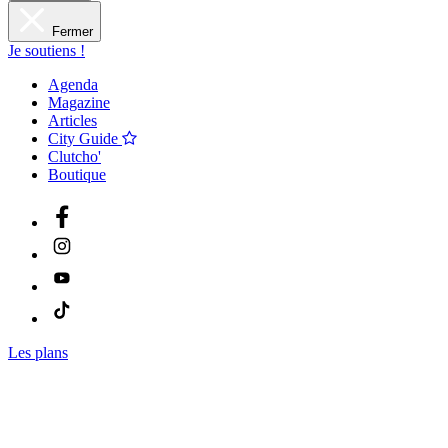
Fermer
Je soutiens !
Agenda
Magazine
Articles
City Guide
Clutcho'
Boutique
Les plans