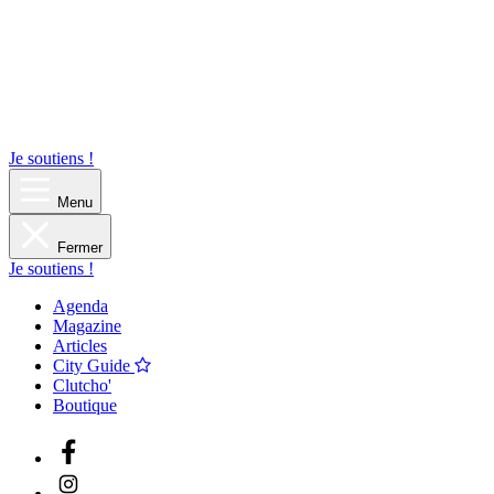
Je soutiens !
Menu
Fermer
Je soutiens !
Agenda
Magazine
Articles
City Guide
Clutcho'
Boutique