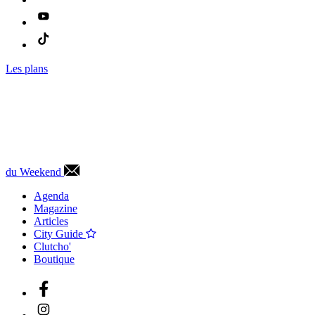
Les plans
du Weekend
Agenda
Magazine
Articles
City Guide
Clutcho'
Boutique