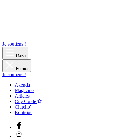
Je soutiens !
Menu
Fermer
Je soutiens !
Agenda
Magazine
Articles
City Guide
Clutcho'
Boutique