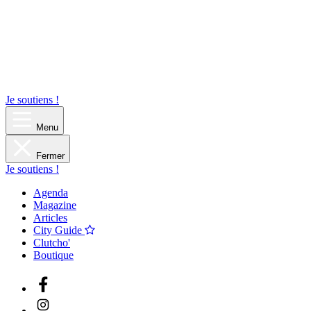
Je soutiens !
Menu
Fermer
Je soutiens !
Agenda
Magazine
Articles
City Guide
Clutcho'
Boutique