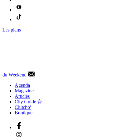
Les plans
du Weekend
Agenda
Magazine
Articles
City Guide
Clutcho'
Boutique