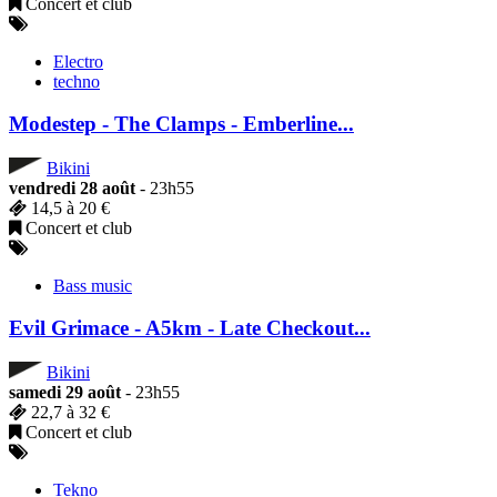
Concert et club
Electro
techno
Modestep - The Clamps - Emberline...
Bikini
vendredi 28 août
- 23h55
14,5 à 20 €
Concert et club
Bass music
Evil Grimace - A5km - Late Checkout...
Bikini
samedi 29 août
- 23h55
22,7 à 32 €
Concert et club
Tekno