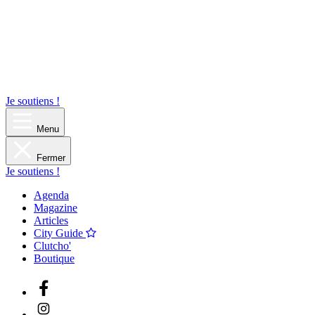
Je soutiens !
Menu
Fermer
Je soutiens !
Agenda
Magazine
Articles
City Guide
Clutcho'
Boutique