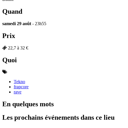
Quand
samedi 29 août
- 23h55
Prix
22,7 à 32 €
Quoi
Tekno
frapcore
rave
En quelques mots
Les prochains événements dans ce lieu