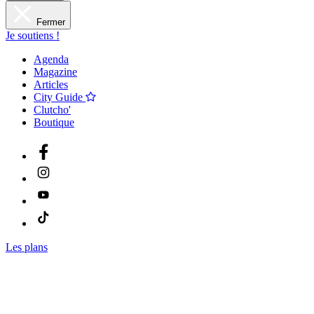
Fermer
Je soutiens !
Agenda
Magazine
Articles
City Guide
Clutcho'
Boutique
Les plans