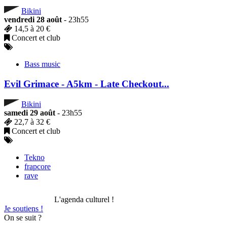
Bikini
vendredi 28 août
- 23h55
14,5 à 20 €
Concert et club
Bass music
Evil Grimace - A5km - Late Checkout...
Bikini
samedi 29 août
- 23h55
22,7 à 32 €
Concert et club
Tekno
frapcore
rave
L'agenda culturel !
Je soutiens !
On se suit ?