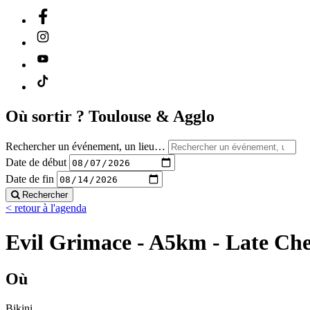
Où sortir ?
Toulouse & Agglo
Rechercher un événement, un lieu…
Date de début
Date de fin
Rechercher
< retour à l'agenda
Evil Grimace - A5km - Late Che
Où
Bikini