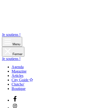
Je soutiens !
Menu
Fermer
Je soutiens !
Agenda
Magazine
Articles
City Guide
Clutcho'
Boutique