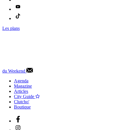
Les plans
du Weekend
Agenda
Magazine
Articles
City Guide
Clutcho'
Boutique