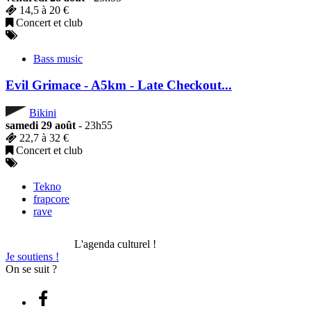
14,5 à 20 €
Concert et club
Bass music
Evil Grimace - A5km - Late Checkout...
Bikini
samedi 29 août
- 23h55
22,7 à 32 €
Concert et club
Tekno
frapcore
rave
L'agenda culturel !
Je soutiens !
On se suit ?