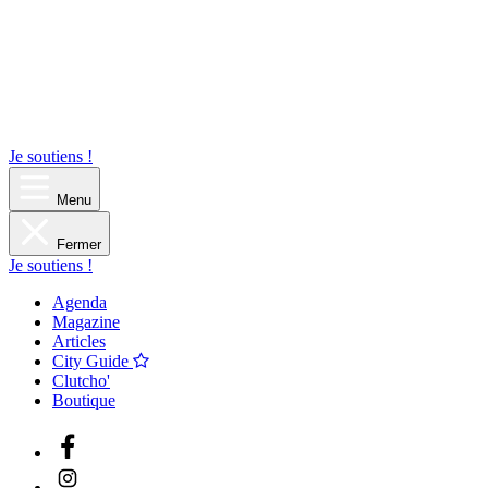
Je soutiens !
Menu
Fermer
Je soutiens !
Agenda
Magazine
Articles
City Guide
Clutcho'
Boutique