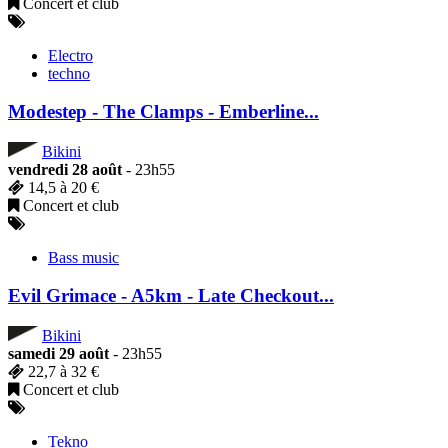
Concert et club
Electro
techno
Modestep - The Clamps - Emberline...
Bikini
vendredi 28 août
- 23h55
14,5 à 20 €
Concert et club
Bass music
Evil Grimace - A5km - Late Checkout...
Bikini
samedi 29 août
- 23h55
22,7 à 32 €
Concert et club
Tekno