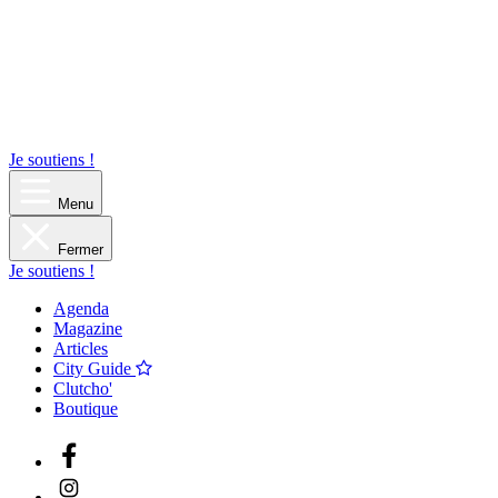
Je soutiens !
Menu
Fermer
Je soutiens !
Agenda
Magazine
Articles
City Guide
Clutcho'
Boutique