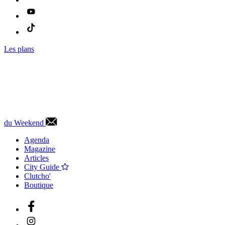
Les plans
du Weekend
Agenda
Magazine
Articles
City Guide
Clutcho'
Boutique