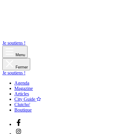
Je soutiens !
Menu
Fermer
Je soutiens !
Agenda
Magazine
Articles
City Guide
Clutcho'
Boutique