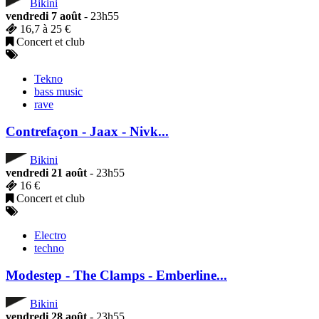
Bikini
vendredi 7 août
- 23h55
16,7 à 25 €
Concert et club
Tekno
bass music
rave
Contrefaçon - Jaax - Nivk...
Bikini
vendredi 21 août
- 23h55
16 €
Concert et club
Electro
techno
Modestep - The Clamps - Emberline...
Bikini
vendredi 28 août
- 23h55