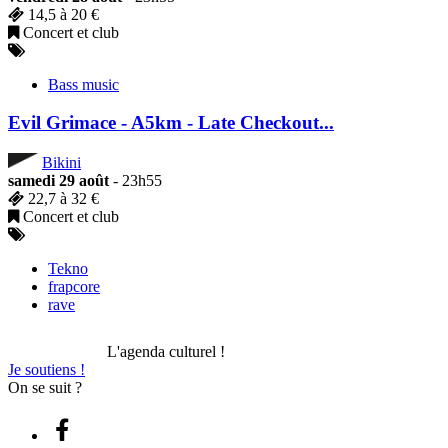
14,5 à 20 €
Concert et club
Bass music
Evil Grimace - A5km - Late Checkout...
Bikini
samedi 29 août
- 23h55
22,7 à 32 €
Concert et club
Tekno
frapcore
rave
L'agenda culturel !
Je soutiens !
On se suit ?