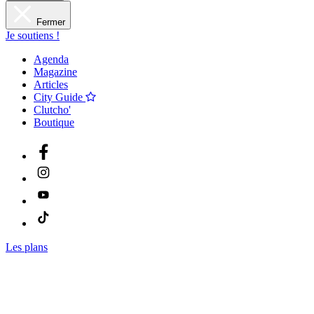
Fermer
Je soutiens !
Agenda
Magazine
Articles
City Guide
Clutcho'
Boutique
Les plans