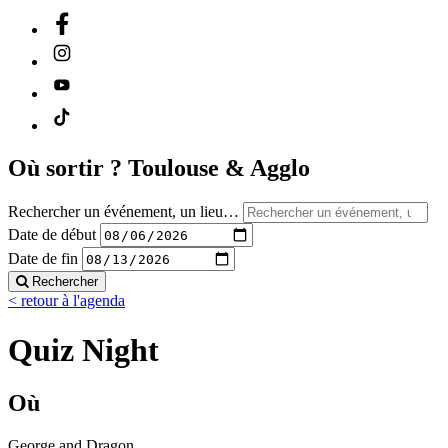
Où sortir ?
Toulouse & Agglo
Rechercher un événement, un lieu…
Date de début
Date de fin
Rechercher
< retour à l'agenda
Quiz Night
Où
George and Dragon