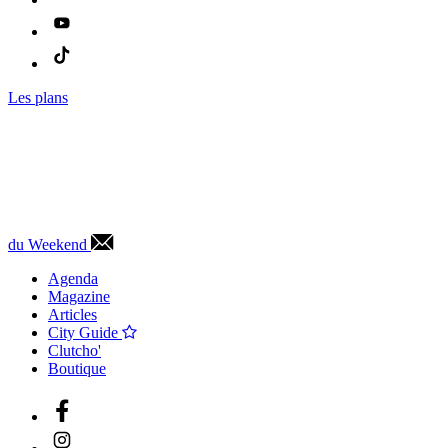
Les plans
du Weekend
Agenda
Magazine
Articles
City Guide
Clutcho'
Boutique