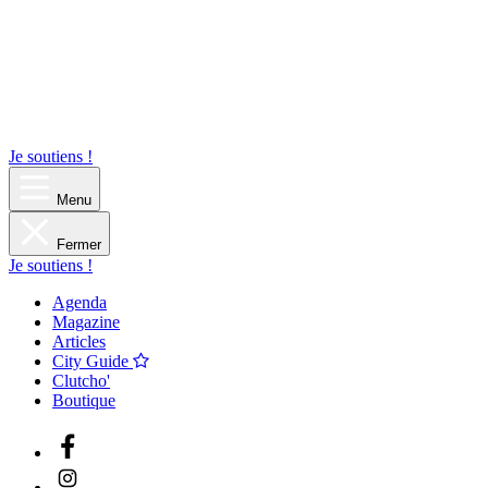
Je soutiens !
Menu
Fermer
Je soutiens !
Agenda
Magazine
Articles
City Guide
Clutcho'
Boutique